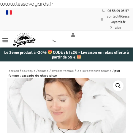
www.lessavoyards.fr
06 58 09 05 57
contact@lessa
voyards.fr
aide
Le 2ème produit à -20%
CODE : ETE26 - Livraison en relais offerte à
partir de 59 €
accueil
/
boutique
/
femme
/
sweats femme
/
les sweatshirts femme
/ pull
femme : cascade de glace picto