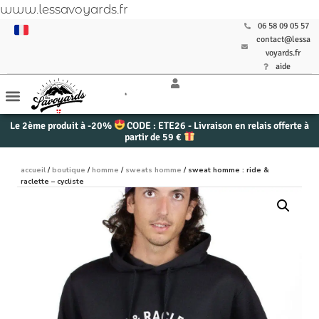
www.lessavoyards.fr
06 58 09 05 57
contact@lessa
voyards.fr
aide
Le 2ème produit à -20%
CODE : ETE26 - Livraison en relais offerte à
partir de 59 €
accueil
/
boutique
/
homme
/
sweats homme
/ sweat homme : ride &
raclette – cycliste