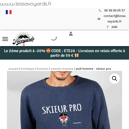
www.lessavoyards.fr
06 58 09 05 57
contact@lessa
voyards.fr
aide
Le 2ème produit à -20%
CODE : ETE26 - Livraison en relais offerte à
partir de 59 €
accueil
/
boutique
/
homme
/
sweats homme
/ pull homme : skieur pro