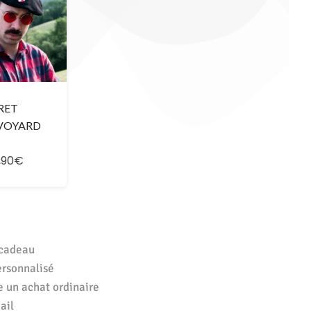
RET
VOYARD
,90€
 cadeau
ersonnalisé
e un achat ordinaire
ail