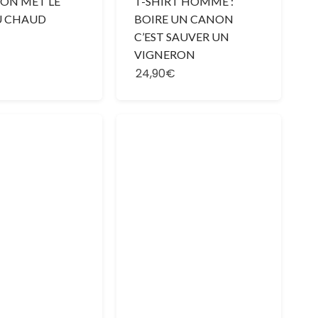
 ON MET LE
T-SHIRT HOMME :
U CHAUD
BOIRE UN CANON
C’EST SAUVER UN
VIGNERON
24,90€