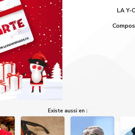
LA Y-
Composi
Existe aussi en :