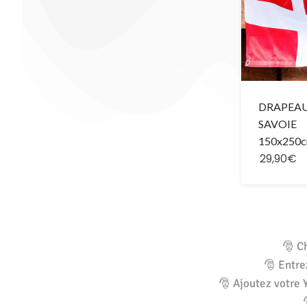
DRAPEA
SAVOIE
150x250
29,90€
🎅 C
🎅 Entre
🎅 Ajoutez votre 