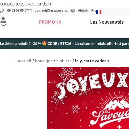
www.lessavoyards.fr
06 58 09 05 57
contact@lessavoyards.fr
Aide
Pro
PROMO 😍
Les Nouveautés
Le 2ème produit à -20%
CODE : ETE26 - Livraison en relais offerte à par
accueil
/
boutique
/
t-shirts
/ la y-carte cadeau