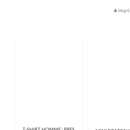
🎄Impri
T-SHIRT HOMME : PRES