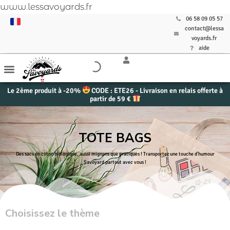
www.lessavoyards.fr
06 58 09 05 57
contact@lessa
voyards.fr
aide
Le 2ème produit à -20%
CODE : ETE26 - Livraison en relais offerte à
partir de 59 €
TOTE BAGS
Des sacs en coton biologique, aussi mignons que pratiques ! Transportez une touche d’humour
Savoyard partout avec vous !
Choisissez le thème