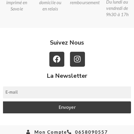
Du lundi au
imprimé en
domicile ou
remboursement
vendredi de
Savoie
en relais
9h30 à 17h
Suivez Nous
La Newsletter
Envoyer
Mon Compte
0658090557