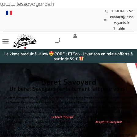
www.lessavoyards.fr
06 58 09 05 57
contact@lessa
voyards.fr
aide
Le 2ème produit à -20%
CODE : ETE26 - Livraison en relais offerte à
partir de 59 €
Beret Savoyard
Un beret Savoyard parfaitement fait pour vous !
Le
béret Savoyard
vous fait envie ? Découvrez ici nos
bérets brodés
avec amour dans notre atelier
en
Savoie
. Ils conviennent à toutes les têtes ! Le
béret Savoyard
est une belle idée cadeau 100%
made in France ! Fabriqué au pays Basque, en laine mérinos et livré dans sa jolie pochette en coton
bio, il fera plaisir à tous les coups ! Faites vous plaisir en adoptant dès maintenant notre
béret
savoyard
qui ne vous quittera plus !
Le béret “Sherpa”
, spécial petit budget sera parfait pour porter
occasionnellement ! Il conviendra à toutes les têtes, même les celles
des petits Savoyards
, et ne
craindra pas les débordements lors de vos folles soirées de rioules !
Le béret sherpa,
pour une soirée ou pour le quotidien, sera parfait pour avoir du style sans vous