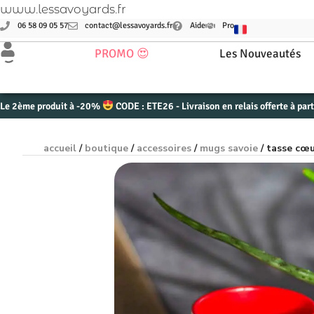
www.lessavoyards.fr
06 58 09 05 57
contact@lessavoyards.fr
Aide
Pro
PROMO 😍
Les Nouveautés
Le 2ème produit à -20%
CODE : ETE26 - Livraison en relais offerte à par
accueil
/
boutique
/
accessoires
/
mugs savoie
/ tasse cœu