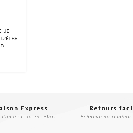
: JE
I D’ÊTRE
RD
raison Express
Retours faci
 domicile ou en relais
Echange ou rembou