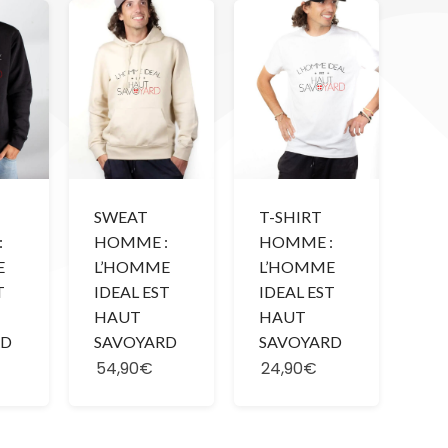
SWEAT
T-SHIRT
:
HOMME :
HOMME :
E
L’HOMME
L’HOMME
T
IDEAL EST
IDEAL EST
HAUT
HAUT
RD
SAVOYARD
SAVOYARD
54,90€
24,90€