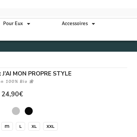
Pour Eux
Accessoires
: J’AI MON PROPRE STYLE
on 100% Bio 🌼
24,90
€
M
L
XL
XXL