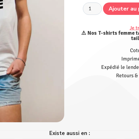
Ajouter au 
Je t
⚠️ Nos T-shirts femme ta
tai
Cot
Imprimé
Expédié le lende
Retours &
Existe aussi en :