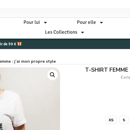
Pour lui
Pour elle
Les Collections
tir de 59 €
femme : j’ai mon propre style
T-SHIRT FEMME 
Cot
XS
S