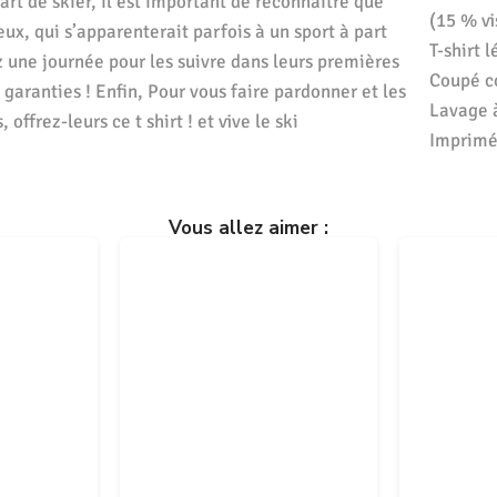
art de skier, il est important de reconnaître que
(15 % vi
ux, qui s’apparenterait parfois à un sport à part
T-shirt 
z une journée pour les suivre dans leurs premières
Coupé co
garanties ! Enfin, Pour vous faire pardonner et les
Lavage 
offrez-leurs ce t shirt ! et vive le ski
Imprimé 
Vous allez aimer :