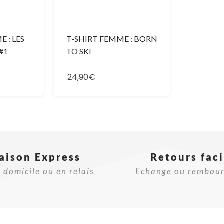
 : LES
T-SHIRT FEMME : BORN
#1
TO SKI
24,90€
raison Express
Retours faci
 domicile ou en relais
Echange ou rembou