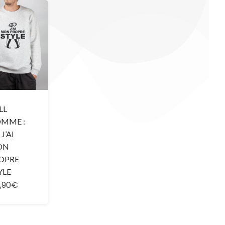
LL
MME :
 J’AI
ON
OPRE
YLE
,90€