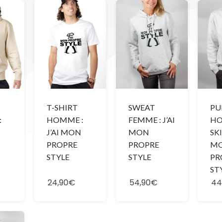
T-SHIRT
SWEAT
PU
:
HOMME :
FEMME : J’AI
HO
J’AI MON
MON
SKI
PROPRE
PROPRE
M
STYLE
STYLE
PR
ST
24,90€
54,90€
44