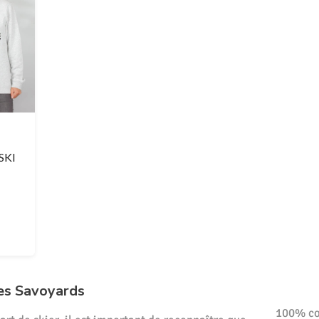
SKI
es Savoyards
100% cot