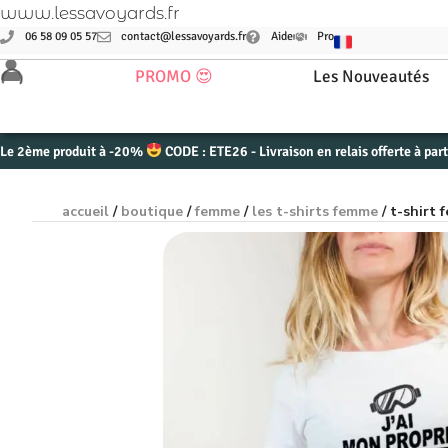
www.lessavoyards.fr
06 58 09 05 57
contact@lessavoyards.fr
Aide
Pro
PROMO 😍
Les Nouveautés
Le 2ème produit à -20%
CODE : ETE26 - Livraison en relais offerte à par
accueil
/
boutique
/
femme
/
les t-shirts femme
/ t-shirt 