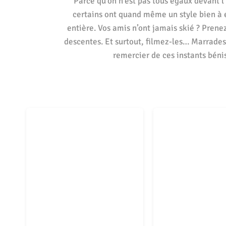
Parce qu’on n’est pas tous égaux devant l’
certains ont quand même un style bien à e
entière. Vos amis n’ont jamais skié ? Prene
descentes. Et surtout, filmez-les… Marrades 
remercier de ces instants bénis, 