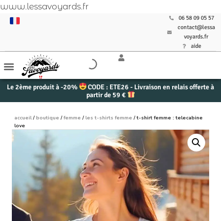
www.lessavoyards.fr
06 58 09 05 57
contact@lessa
voyards.fr
aide
Le 2ème produit à -20%
CODE : ETE26 - Livraison en relais offerte à
partir de 59 €
accueil
/
boutique
/
femme
/
les t-shirts femme
/ t-shirt femme : telecabine
love