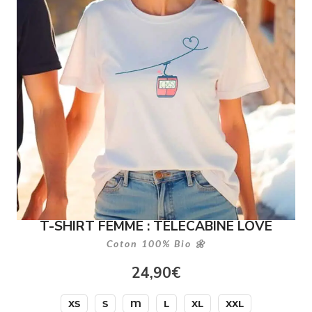
T-SHIRT FEMME : TELECABINE LOVE
Coton 100% Bio 🌼
24,90
€
XS
S
M
L
XL
XXL