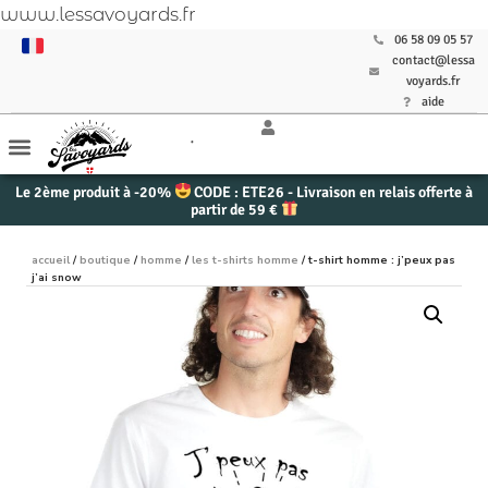
www.lessavoyards.fr
06 58 09 05 57
contact@lessa
voyards.fr
aide
Le 2ème produit à -20%
CODE : ETE26 - Livraison en relais offerte à
partir de 59 €
accueil
/
boutique
/
homme
/
les t-shirts homme
/ t-shirt homme : j’peux pas
j’ai snow