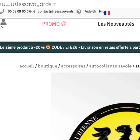
www.lessavoyards.fr
06 58 09 05 57
contact@lessavoyards.fr
Aide
Pro
PROMO 😍
Les Nouveautés
Le 2ème produit à -20%
CODE : ETE26 - Livraison en relais offerte à par
accueil
/
boutique
/
accessoires
/
autocollants savoie
/ s