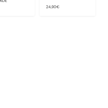
RDE
24,90€