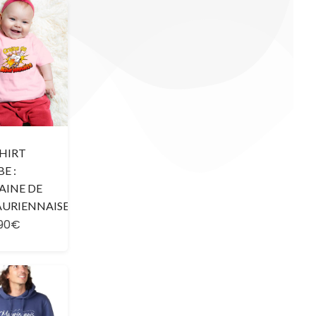
SHIRT
E :
AINE DE
URIENNAISE
,90€