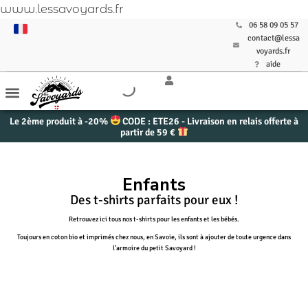
www.lessavoyards.fr
06 58 09 05 57
contact@lessa
voyards.fr
aide
Le 2ème produit à -20%
CODE : ETE26 - Livraison en relais offerte à
partir de 59 €
Enfants
Des t-shirts parfaits pour eux !
Retrouvez ici tous nos t-shirts pour les enfants et les bébés.
Toujours en coton bio et imprimés chez nous, en Savoie, ils sont à ajouter de toute urgence dans
l’armoire du petit Savoyard !