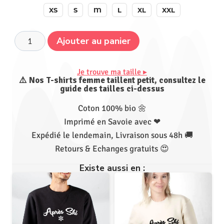
XS
S
M
L
XL
XXL
Ajouter au panier
Je trouve ma taille ▸
⚠️ Nos T-shirts femme taillent petit, consultez le
guide des tailles ci-dessus
Coton 100% bio 🌼
Imprimé en Savoie avec ❤
Expédié le lendemain, Livraison sous 48h 🚚
Retours & Echanges gratuits 😍
Existe aussi en :