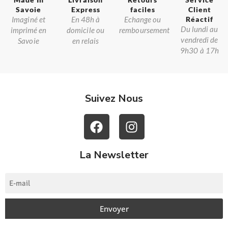
Savoie​
Express
faciles
Client
Imaginé et
En 48h à
Echange ou
Réactif​
Du lundi au
imprimé en
domicile ou
remboursement
vendredi de
Savoie
en relais
9h30 à 17h
Suivez Nous
La Newsletter
Envoyer