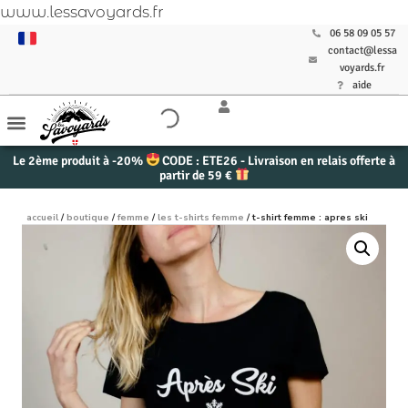
www.lessavoyards.fr
06 58 09 05 57
contact@lessa
voyards.fr
aide
Le 2ème produit à -20%
CODE : ETE26 - Livraison en relais offerte à
partir de 59 €
accueil
/
boutique
/
femme
/
les t-shirts femme
/ t-shirt femme : apres ski