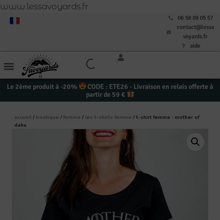
www.lessavoyards.fr
06 58 09 05 57
contact@lessa
voyards.fr
aide
Le 2ème produit à -20%
CODE : ETE26 - Livraison en relais offerte à
partir de 59 €
accueil
/
boutique
/
femme
/
les t-shirts femme
/ t-shirt femme : mother of
dahu