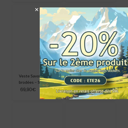
Veste Savoie
LUNETTES EN BOIS
brodées – Sherpa
CLAIR
69,90€
59,90€