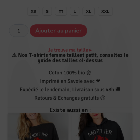
XS
S
M
L
XL
XXL
Ajouter au panier
Je trouve ma taille ▸
⚠️ Nos T-shirts femme taillent petit, consultez le
guide des tailles ci-dessus
Coton 100% bio 🌼
Imprimé en Savoie avec ❤
Expédié le lendemain, Livraison sous 48h 🚚
Retours & Echanges gratuits 😍
Existe aussi en :