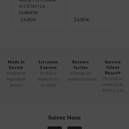
SI C’ÉTAIT LA
DERNIÈRE
24,90€
24,90€
Made In
Livraison
Retours
Service
Savoie​
Express
faciles
Client
Imaginé et
En 48h à
Echange ou
Réactif​
Du lundi au
imprimé en
domicile ou
remboursement
vendredi de
Savoie
en relais
9h30 à 17h
Suivez Nous