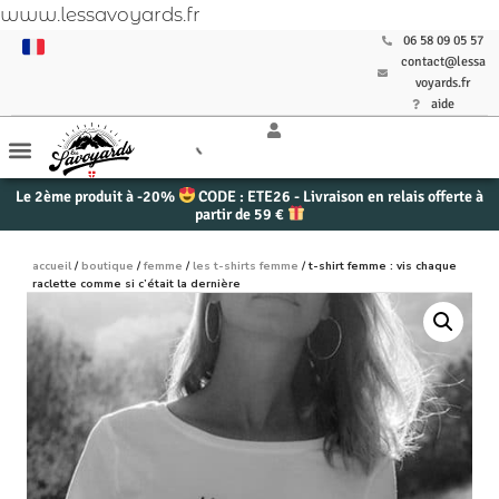
www.lessavoyards.fr
06 58 09 05 57
contact@lessa
voyards.fr
aide
Le 2ème produit à -20%
CODE : ETE26 - Livraison en relais offerte à
partir de 59 €
accueil
/
boutique
/
femme
/
les t-shirts femme
/ t-shirt femme : vis chaque
raclette comme si c’était la dernière