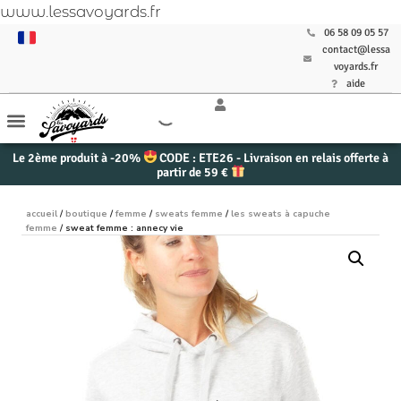
www.lessavoyards.fr
06 58 09 05 57
contact@lessa
voyards.fr
aide
Le 2ème produit à -20%
CODE : ETE26 - Livraison en relais offerte à
partir de 59 €
accueil
/
boutique
/
femme
/
sweats femme
/
les sweats à capuche
femme
/ sweat femme : annecy vie