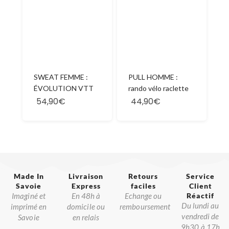
SWEAT FEMME :
PULL HOMME :
ÉVOLUTION VTT
rando vélo raclette
54,90€
44,90€
Made In
Livraison
Retours
Service
Savoie​
Express
faciles
Client
Imaginé et
En 48h à
Echange ou
Réactif​
Du lundi au
imprimé en
domicile ou
remboursement
vendredi de
Savoie
en relais
9h30 à 17h