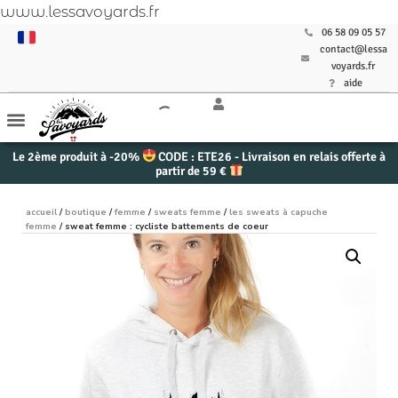
www.lessavoyards.fr
06 58 09 05 57
contact@lessa
voyards.fr
aide
Le 2ème produit à -20%
CODE : ETE26 - Livraison en relais offerte à
partir de 59 €
accueil
/
boutique
/
femme
/
sweats femme
/
les sweats à capuche
femme
/ sweat femme : cycliste battements de coeur