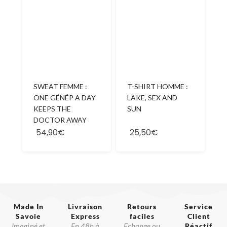
T-SHIRT HOMME :
SWEAT FEMME :
LAKE, SEX AND
ONE GÉNÉP A DAY
SUN
KEEPS THE
DOCTOR AWAY
54,90€
25,50€
Made In
Livraison
Retours
Service
Savoie​
Express
faciles
Client
Imaginé et
En 48h à
Echange ou
Réactif​