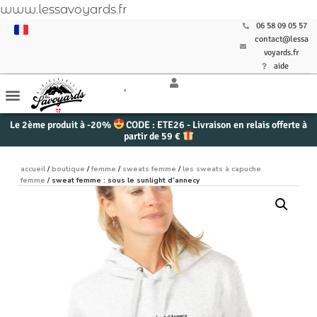
www.lessavoyards.fr
06 58 09 05 57
contact@lessa
voyards.fr
aide
Le 2ème produit à -20%
CODE : ETE26 - Livraison en relais offerte à
partir de 59 €
accueil
/
boutique
/
femme
/
sweats femme
/
les sweats à capuche
femme
/ sweat femme : sous le sunlight d’annecy