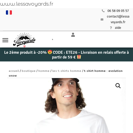
www.lessavoyards.fr
06 58 09 05 57
contact@lessa
voyards.fr
aide
Le 2ème produit à -20%
CODE : ETE26 - Livraison en relais offerte à
partir de 59 €
accueil
/
boutique
/
homme
/
les t-shirts homme
/ t-shirt homme : evolution
snow