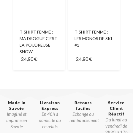
T-SHIRT FEMME :
T-SHIRT FEMME :
LES MONOS DE SKI
MA DROGUE C’EST
#1
LA POUDREUSE
SNOW
24,90€
24,90€
Made In
Livraison
Retours
Service
Savoie​
Express
faciles
Client
Imaginé et
En 48h à
Echange ou
Réactif​
Du lundi au
imprimé en
domicile ou
remboursement
vendredi de
Savoie
en relais
9h30 à 17h