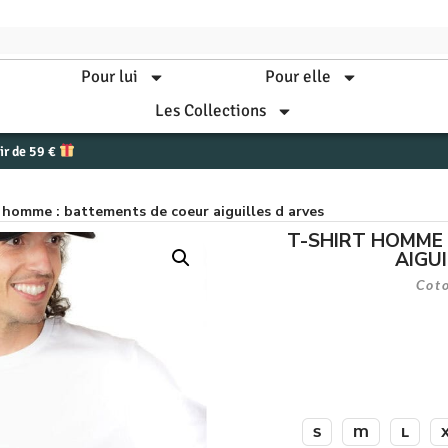
Pour lui
Pour elle
Les Collections
tir de 59 €
t homme : battements de coeur aiguilles d arves
T-SHIRT HOMME 
AIGU
Cot
S
M
L