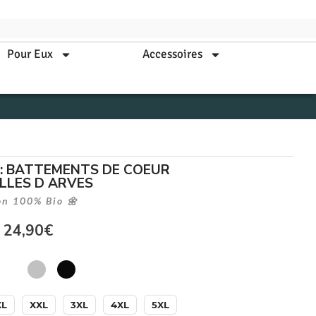
Pour Eux
Accessoires
: BATTEMENTS DE COEUR
ILLES D ARVES
on 100% Bio 🌼
24,90
€
XL
XXL
3XL
4XL
5XL