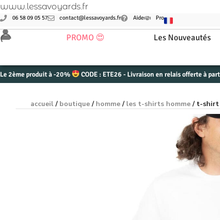
www.lessavoyards.fr
06 58 09 05 57
contact@lessavoyards.fr
Aide
Pro
PROMO 😍
Les Nouveautés
Le 2ème produit à -20%
CODE : ETE26 - Livraison en relais offerte à par
accueil
/
boutique
/
homme
/
les t-shirts homme
/ t-shir