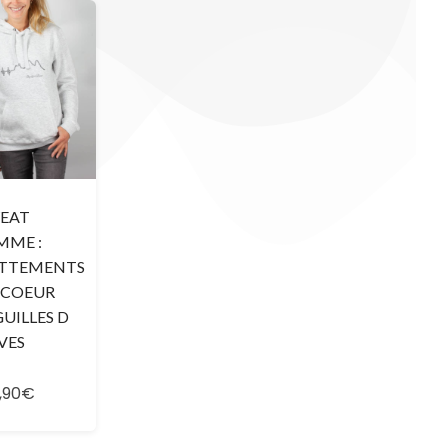
EAT
MME :
TTEMENTS
 COEUR
GUILLES D
VES
,90€