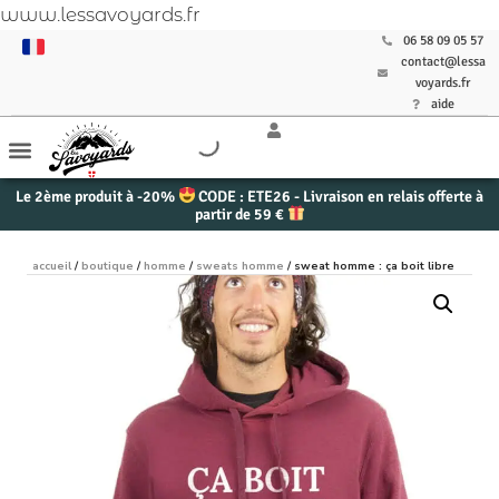
www.lessavoyards.fr
06 58 09 05 57
contact@lessa
voyards.fr
aide
Le 2ème produit à -20%
CODE : ETE26 - Livraison en relais offerte à
partir de 59 €
accueil
/
boutique
/
homme
/
sweats homme
/ sweat homme : ça boit libre