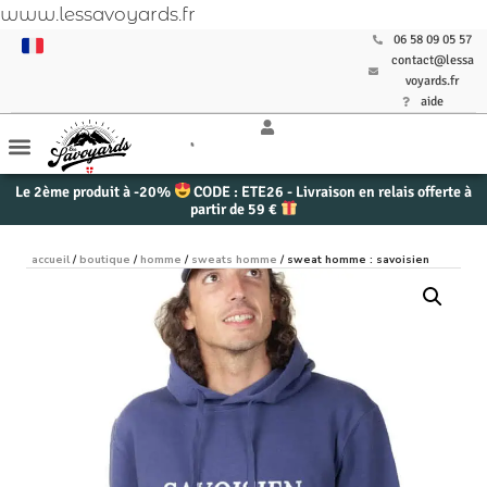
www.lessavoyards.fr
06 58 09 05 57
contact@lessa
voyards.fr
aide
Le 2ème produit à -20%
CODE : ETE26 - Livraison en relais offerte à
partir de 59 €
accueil
/
boutique
/
homme
/
sweats homme
/ sweat homme : savoisien