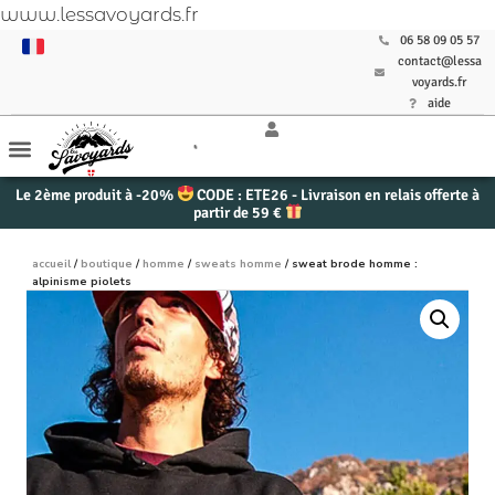
www.lessavoyards.fr
06 58 09 05 57
contact@lessa
voyards.fr
aide
Le 2ème produit à -20%
CODE : ETE26 - Livraison en relais offerte à
partir de 59 €
accueil
/
boutique
/
homme
/
sweats homme
/ sweat brode homme :
alpinisme piolets