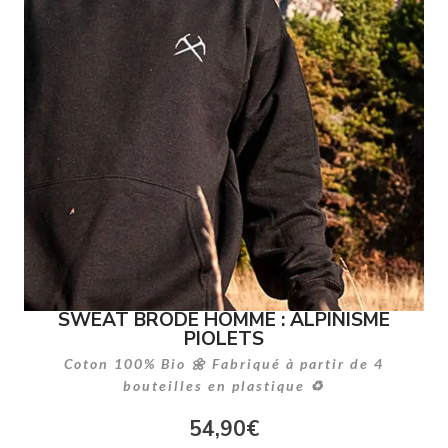
SWEAT BRODE HOMME : ALPINISME
PIOLETS
Coton 100% Bio 🌼 Fabriqué à partir de 4
bouteilles en plastique ♻
54,90
€