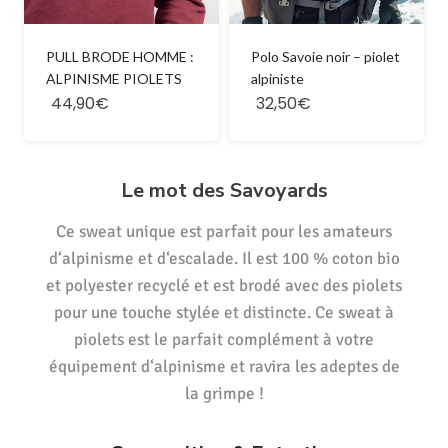
PULL BRODE HOMME :
Polo Savoie noir – piolet
ALPINISME PIOLETS
alpiniste
44,90€
32,50€
Le mot des Savoyards
C
e sweat
unique
est
par
f
ait
pour
les
am
ateurs
d
‘
al
pin
ism
e
et
d
‘
escal
ade
.
Il
est
100
%
c
oton
bio
et polyester recyclé
et
est
brodé
a
vec
des
p
io
lets
pour
une
tou
che
styl
ée
et
distinct
e
.
C
e
sweat
à
p
io
lets
est
le
par
f
ait
compl
é
ment
à
vot
re
é
qu
ip
ement
d
‘
al
pin
ism
e et ravira les adeptes de
la grimpe !