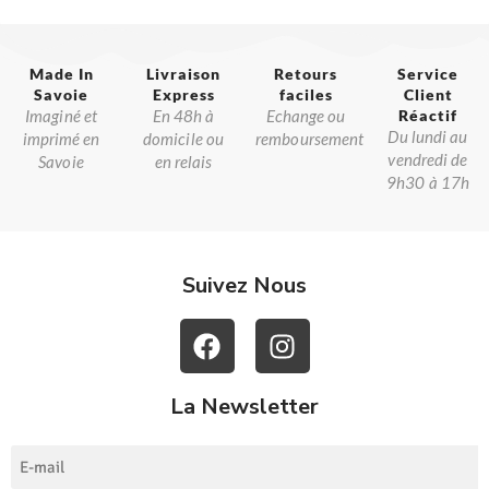
Made In
Livraison
Retours
Service
Savoie​
Express
faciles
Client
Imaginé et
En 48h à
Echange ou
Réactif​
Du lundi au
imprimé en
domicile ou
remboursement
vendredi de
Savoie
en relais
9h30 à 17h
Suivez Nous
La Newsletter