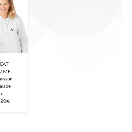
EAT
MME :
ausson
alade
to
,90€