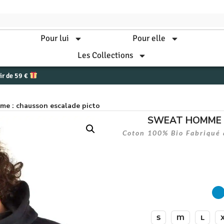
Pour lui
Pour elle
Les Collections
tir de 59 €
me : chausson escalade picto
SWEAT HOMME : 
Coton 100% Bio Fabriqué à
S
M
L