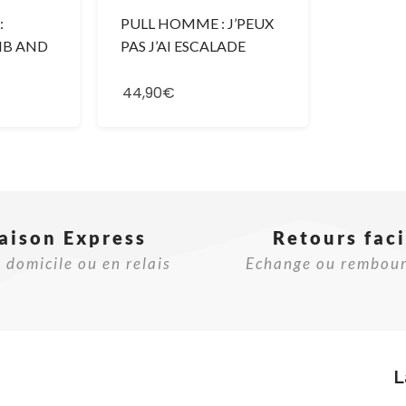
:
PULL HOMME : J’PEUX
MB AND
PAS J’AI ESCALADE
44,90€
raison Express
Retours faci
 domicile ou en relais
Echange ou rembou
L