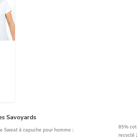
es Savoyards
85% cot
Le Sweat à capuche pour homme :
recyclé