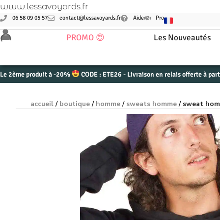
www.lessavoyards.fr
06 58 09 05 57
contact@lessavoyards.fr
Aide
Pro
PROMO 😍
Les Nouveautés
Le 2ème produit à -20%
CODE : ETE26 - Livraison en relais offerte à par
accueil
/
boutique
/
homme
/
sweats homme
/ sweat hom