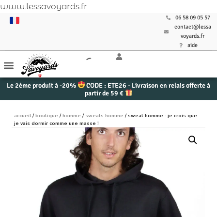
www.lessavoyards.fr
06 58 09 05 57
contact@lessa
voyards.fr
aide
Le 2ème produit à -20%
CODE : ETE26 - Livraison en relais offerte à
partir de 59 €
accueil
/
boutique
/
homme
/
sweats homme
/ sweat homme : je crois que
je vais dormir comme une masse !