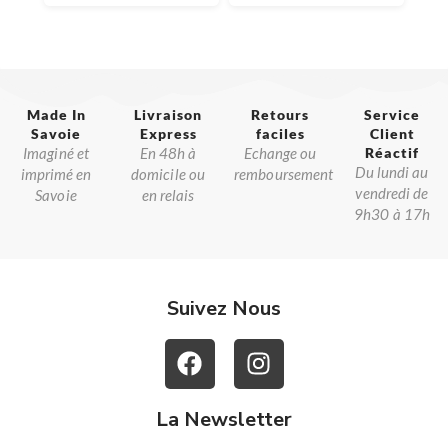
Made In
Livraison
Retours
Service
Savoie​
Express
faciles
Client
Imaginé et
En 48h à
Echange ou
Réactif​
Du lundi au
imprimé en
domicile ou
remboursement
vendredi de
Savoie
en relais
9h30 à 17h
Suivez Nous
La Newsletter