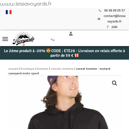
www.lessavoyards.fr
06 58 09 05 57
contact@lessa
voyards.fr
aide
Le 2ème produit à -20%
CODE : ETE26 - Livraison en relais offerte à
partir de 59 €
accueil
/
boutique
/
homme
/
sweats homme
/ sweat homme : motard
savoyard moto sport