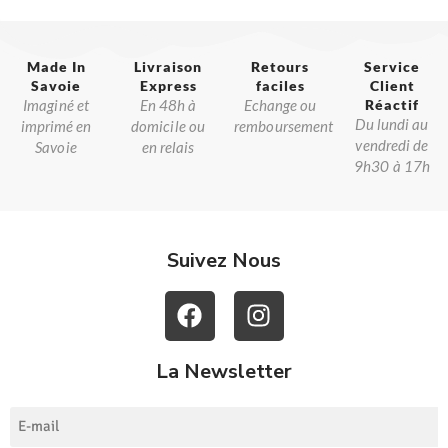
Made In
Livraison
Retours
Service
Savoie​
Express
faciles
Client
Imaginé et
En 48h à
Echange ou
Réactif​
Du lundi au
imprimé en
domicile ou
remboursement
vendredi de
Savoie
en relais
9h30 à 17h
Suivez Nous
La Newsletter