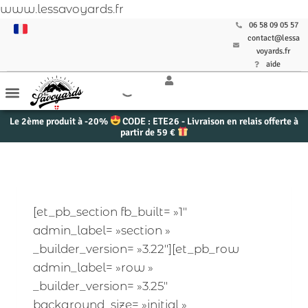
www.lessavoyards.fr
06 58 09 05 57
contact@lessa
voyards.fr
aide
Le 2ème produit à -20%
CODE : ETE26 - Livraison en relais offerte à
partir de 59 €
[et_pb_section fb_built= »1″
admin_label= »section »
_builder_version= »3.22″][et_pb_row
admin_label= »row »
_builder_version= »3.25″
background_size= »initial »