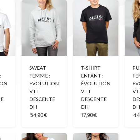
SWEAT
T-SHIRT
PU
:
FEMME :
ENFANT :
FE
ION
ÉVOLUTION
ÉVOLUTION
ÉV
VTT
VTT
VT
TE
DESCENTE
DESCENTE
DE
DH
DH
D
54,90€
17,90€
44