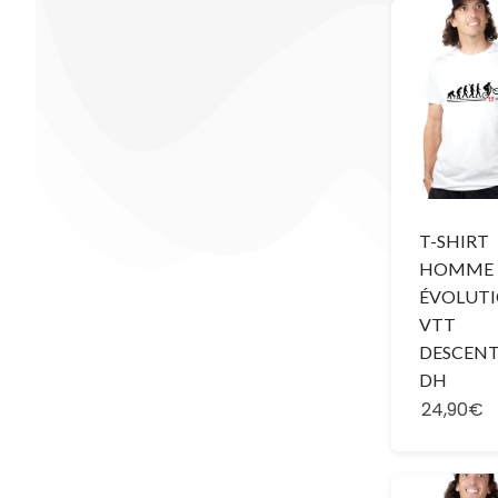
T-SHIRT
HOMME 
ÉVOLUT
VTT
DESCEN
DH
24,90€