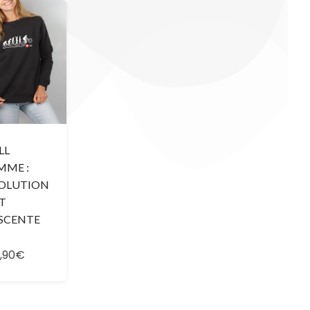
LL
MME :
OLUTION
T
SCENTE
H
,90€