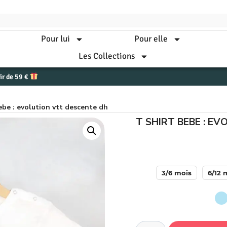
Pour lui
Pour elle
Les Collections
tir de 59 €
bebe : evolution vtt descente dh
T SHIRT BEBE : E
3/6 mois
6/12 