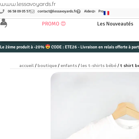
www.lessavoyards.fr
06 58 09 05 57
contact@lessavoyards.fr
Aide
Pro
PROMO 😍
Les Nouveautés
Le 2ème produit à -20%
CODE : ETE26 - Livraison en relais offerte à par
accueil
/
boutique
/
enfants
/
les t-shirts bébé
/ t shirt 