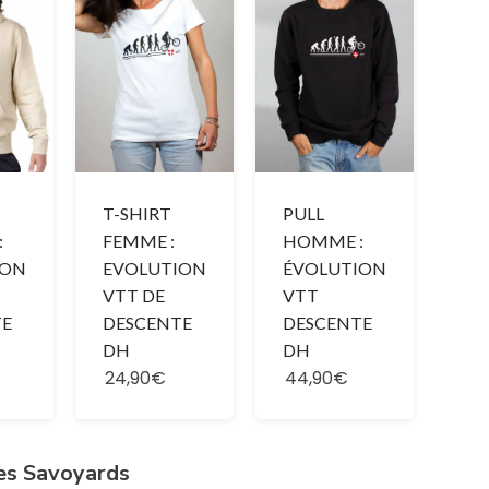
T-SHIRT
PULL
:
FEMME :
HOMME :
ION
EVOLUTION
ÉVOLUTION
VTT DE
VTT
TE
DESCENTE
DESCENTE
DH
DH
24,90€
44,90€
es Savoyards