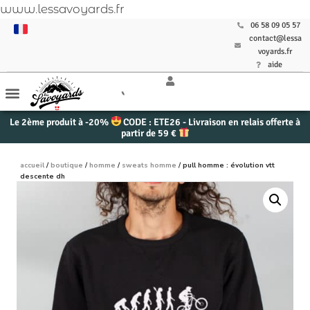
www.lessavoyards.fr
06 58 09 05 57
contact@lessa
voyards.fr
aide
Le 2ème produit à -20%
CODE : ETE26 - Livraison en relais offerte à
partir de 59 €
accueil
/
boutique
/
homme
/
sweats homme
/ pull homme : évolution vtt
descente dh