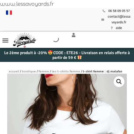
www.lessavoyards.fr
06 58 09 05 57
contact@lessa
voyards.fr
aide
Le 2ème produit à -20%
CODE : ETE26 - Livraison en relais offerte à
partir de 59 €
accueil
/
boutique
/
femme
/
les t-shirts femme
/ t-shirt femme : dj matafan