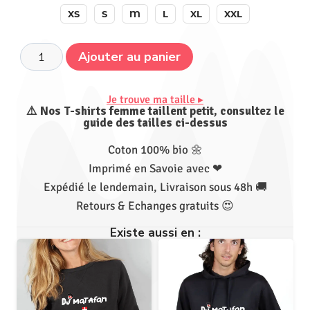
XS
S
M
L
XL
XXL
Ajouter au panier
Je trouve ma taille ▸
⚠️ Nos T-shirts femme taillent petit, consultez le
guide des tailles ci-dessus
Coton 100% bio 🌼
Imprimé en Savoie avec ❤
Expédié le lendemain, Livraison sous 48h 🚚
Retours & Echanges gratuits 😍
Existe aussi en :