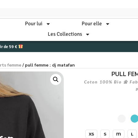
Pour lui
Pour elle
Les Collections
tir de 59 €
irts femme
/ pull femme : dj matafan
PULL FE
Coton 100% Bio 🌼 Fabr
XS
S
M
L