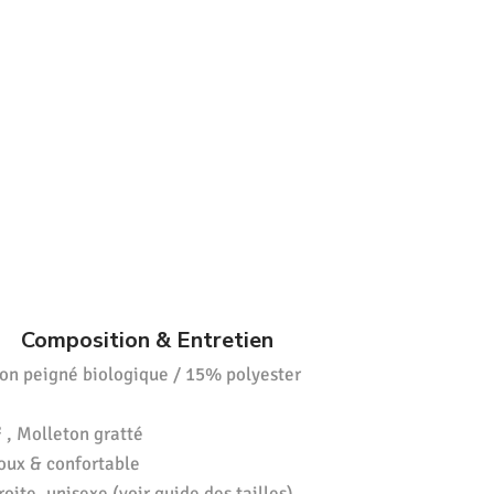
Composition & Entretien
on peigné biologique / 15% polyester
 , Molleton gratté
oux & confortable
oite, unisexe (voir guide des tailles)