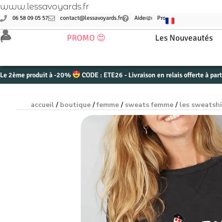
www.lessavoyards.fr
06 58 09 05 57
contact@lessavoyards.fr
Aide
Pro
PROMO 😍
Les Nouveautés
Le 2ème produit à -20%
CODE : ETE26 - Livraison en relais offerte à par
accueil
/
boutique
/
femme
/
sweats femme
/
les sweatsh