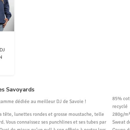
DJ
N
es Savoyards
85% cot
gamme dédiée au meilleur DJ de Savoie !
recyclé
a tête, lunettes rondes et grosse moustache, telle
280g/m²
d. Vous connaissez ses punchlines et ses tubes par
Sweat d
Quoi de mieux qu’un pull à son effigie à porter lors
Coupe dr