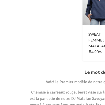
SWEAT
FEMME : 
MATAFA
54,90€
Le mot d
Voici le Premier modèle de notre 
Chemise à carreaux rouge, béret vissé sur l
est la panoplie de notre DJ Matafan Savoyar
cœur ? Alors vous êtes une vraie Mata-fan ! 