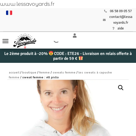
www.lessavoyards.fr
06 58 09 05 57
contact@lessa
voyards.fr
aide
Le 2ème produit à -20%
CODE : ETE26 - Livraison en relais offerte à
partir de 59 €
accueil
/
boutique
/
femme
/
sweats femme
/
les sweats à capuche
femme
/ sweat femme : vtt picto