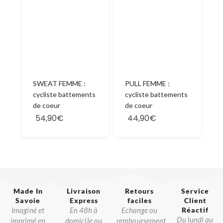
SWEAT FEMME :
PULL FEMME :
cycliste battements
cycliste battements
de coeur
de coeur
54,90€
44,90€
Made In
Livraison
Retours
Service
Savoie​
Express
faciles
Client
Imaginé et
En 48h à
Echange ou
Réactif​
Du lundi au
imprimé en
domicile ou
remboursement