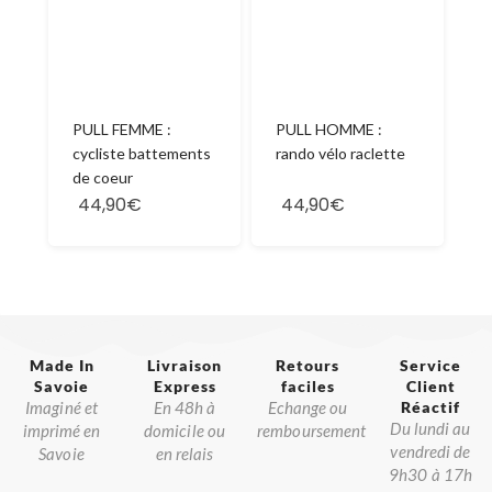
PULL HOMME :
PULL FEMME :
rando vélo raclette
cycliste battements
de coeur
44,90€
44,90€
Made In
Livraison
Retours
Service
Savoie​
Express
faciles
Client
Imaginé et
En 48h à
Echange ou
Réactif​
Du lundi au
imprimé en
domicile ou
remboursement
vendredi de
Savoie
en relais
9h30 à 17h