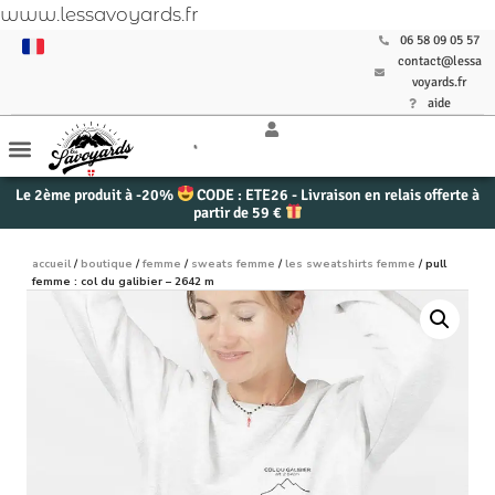
www.lessavoyards.fr
06 58 09 05 57
contact@lessa
voyards.fr
aide
Le 2ème produit à -20%
CODE : ETE26 - Livraison en relais offerte à
partir de 59 €
accueil
/
boutique
/
femme
/
sweats femme
/
les sweatshirts femme
/ pull
femme : col du galibier – 2642 m