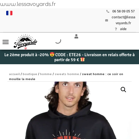
www.lessavoyards.fr
06 58 09 05 57
contact@lessa
voyards.fr
aide
Le 2ème produit à -20%
CODE : ETE26 - Livraison en relais offerte à
partir de 59 €
accueil
/
boutique
/
homme
/
sweats homme
/ sweat homme : ce soir on
mouille la meule