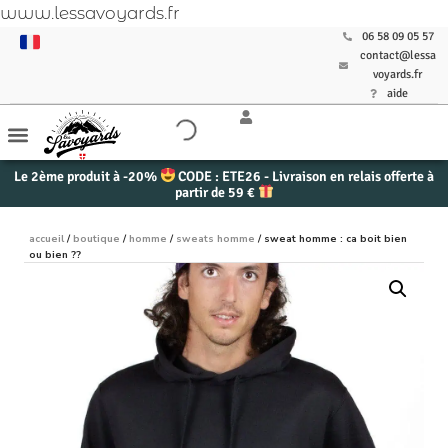
www.lessavoyards.fr
06 58 09 05 57
contact@lessa
voyards.fr
aide
Le 2ème produit à -20%
CODE : ETE26 - Livraison en relais offerte à
partir de 59 €
accueil
/
boutique
/
homme
/
sweats homme
/ sweat homme : ca boit bien
ou bien ??