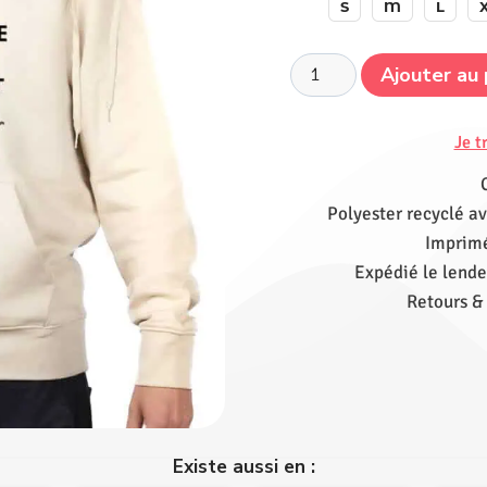
S
M
L
Ajouter au 
Je t
Polyester recyclé av
Imprimé
Expédié le lende
Retours &
Existe aussi en :