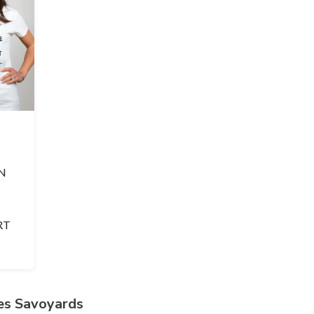
IN
RT
es Savoyards