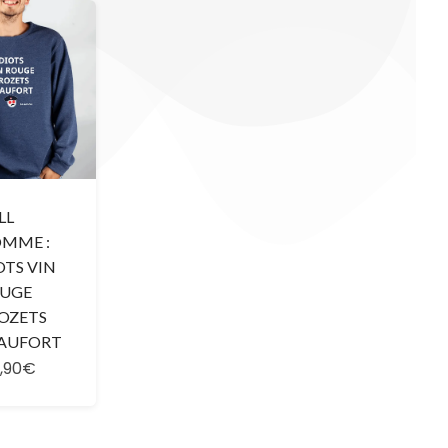
LL
MME :
OTS VIN
UGE
OZETS
AUFORT
,90€