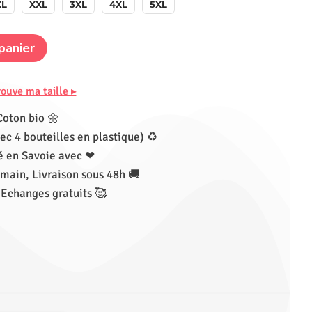
XL
XXL
3XL
4XL
5XL
panier
rouve ma taille ▸
Coton bio 🌼
ec 4 bouteilles en plastique) ♻
 en Savoie avec ❤
main, Livraison sous 48h 🚚
 Echanges gratuits 🥰