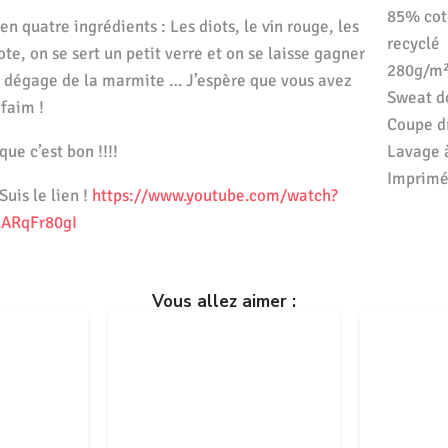
85% cot
n quatre ingrédients : Les diots, le vin rouge, les
recyclé
te, on se sert un petit verre et on se laisse gagner
280g/m²
se dégage de la marmite … J’espère que vous avez
Sweat d
faim !
Coupe dr
que c’est bon !!!!
Lavage 
Imprimé 
Suis le lien !
https://www.youtube.com/watch?
lARqFr80gI
Vous allez aimer :