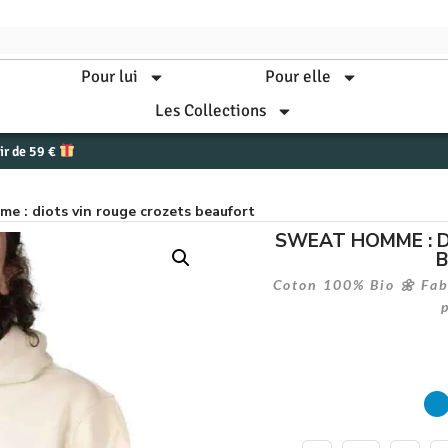
Pour lui
Pour elle
Les Collections
tir de 59 €
e : diots vin rouge crozets beaufort
SWEAT HOMME : D
Coton 100% Bio 🌼 Fabr