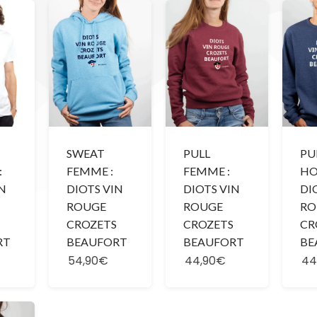
SWEAT
PULL
PU
:
FEMME :
FEMME :
HO
IN
DIOTS VIN
DIOTS VIN
DI
ROUGE
ROUGE
RO
CROZETS
CROZETS
CR
RT
BEAUFORT
BEAUFORT
BE
54,90€
44,90€
44