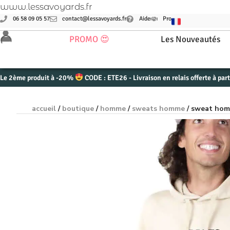
www.lessavoyards.fr
06 58 09 05 57
contact@lessavoyards.fr
Aide
Pro
PROMO 😍
Les Nouveautés
Le 2ème produit à -20%
CODE : ETE26 - Livraison en relais offerte à par
accueil
/
boutique
/
homme
/
sweats homme
/ sweat homm