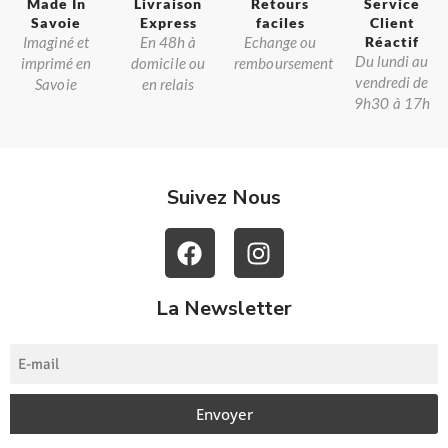
Made In
Livraison
Retours
Service
Savoie​
Express
faciles
Client
Imaginé et
En 48h à
Echange ou
Réactif​
Du lundi au
imprimé en
domicile ou
remboursement
vendredi de
Savoie
en relais
9h30 à 17h
Suivez Nous
La Newsletter
Envoyer