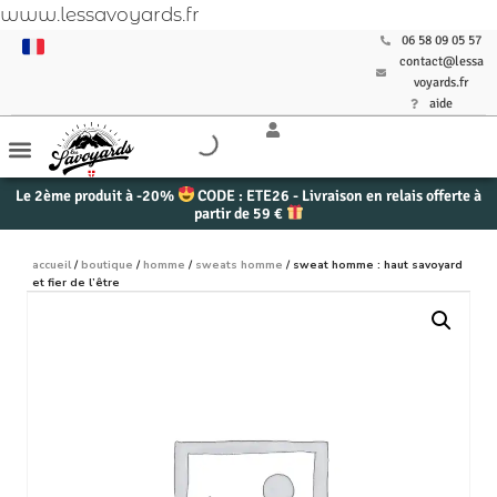
www.lessavoyards.fr
06 58 09 05 57
contact@lessa
voyards.fr
aide
Le 2ème produit à -20%
CODE : ETE26 - Livraison en relais offerte à
partir de 59 €
accueil
/
boutique
/
homme
/
sweats homme
/ sweat homme : haut savoyard
et fier de l’être