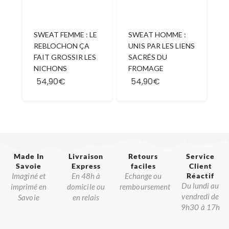
SWEAT FEMME : LE
SWEAT HOMME :
REBLOCHON ÇA
UNIS PAR LES LIENS
FAIT GROSSIR LES
SACRÉS DU
NICHONS
FROMAGE
54,90€
54,90€
Made In
Livraison
Retours
Service
Savoie​
Express
faciles
Client
Imaginé et
En 48h à
Echange ou
Réactif​
Du lundi au
imprimé en
domicile ou
remboursement
vendredi de
Savoie
en relais
9h30 à 17h