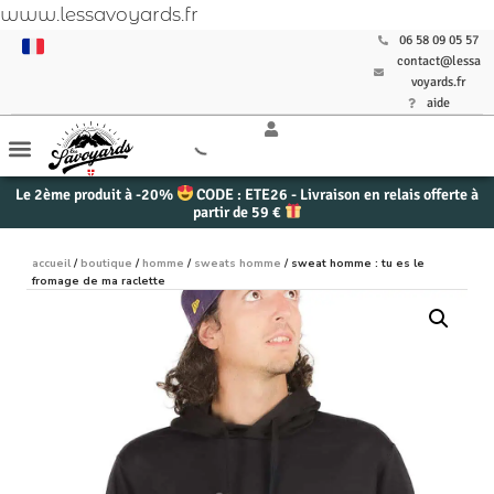
www.lessavoyards.fr
06 58 09 05 57
contact@lessa
voyards.fr
aide
Le 2ème produit à -20%
CODE : ETE26 - Livraison en relais offerte à
partir de 59 €
accueil
/
boutique
/
homme
/
sweats homme
/ sweat homme : tu es le
fromage de ma raclette