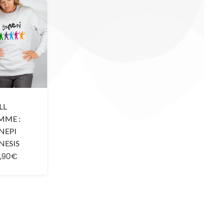
LL
MME :
NEPI
NESIS
,90€