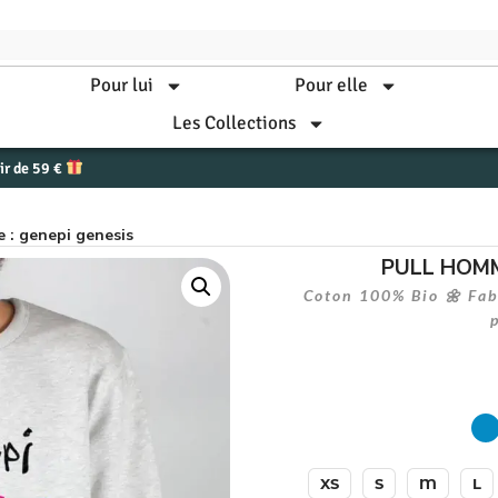
Pour lui
Pour elle
Les Collections
tir de 59 €
 : genepi genesis
PULL HOMM
Coton 100% Bio 🌼 Fabr
XS
S
M
L