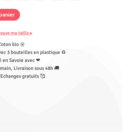
panier
rouve ma taille ▸
Coton bio 🌼
vec 3 bouteilles en plastique ♻
 en Savoie avec ❤
main, Livraison sous 48h 🚚
 Echanges gratuits 🥰