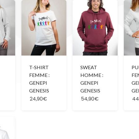
T-SHIRT
SWEAT
PU
FEMME :
HOMME :
FE
GENEPI
GENEPI
GE
GENESIS
GENESIS
GE
24,90€
54,90€
44