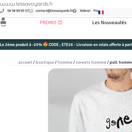
www.lessavoyards.fr
06 58 09 05 57
contact@lessavoyards.fr
Aide
Pro
PROMO 😍
Les Nouveautés
Le 2ème produit à -20%
CODE : ETE26 - Livraison en relais offerte à par
accueil
/
boutique
/
homme
/
sweats homme
/ pull homme