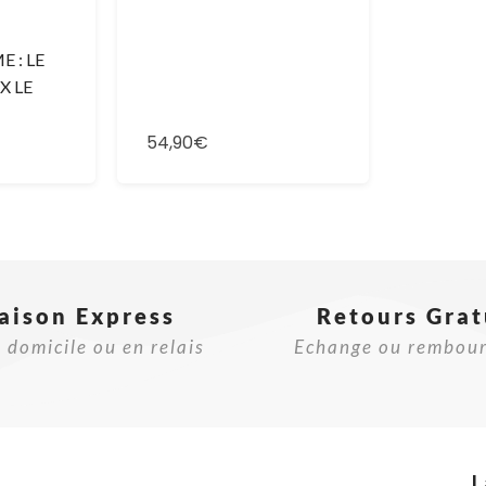
 : LE
X LE
54,90€
raison Express
Retours Grat
 domicile ou en relais
Echange ou rembou
L