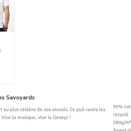
:
es Savoyards
85% cot
t au plus célèbre de nos alcools. Ce pull ravira les
recyclé
 Vive la musique, vive le Genepi !
280g/m²
Sweat d