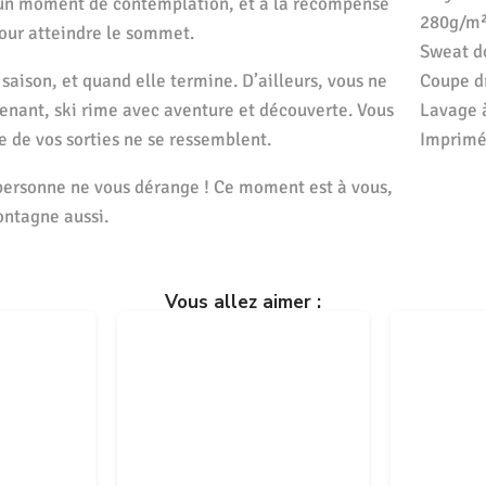
 à un moment de contemplation, et à la récompense
280g/m²
 pour atteindre le sommet.
Sweat d
aison, et quand elle termine. D’ailleurs, vous ne
Coupe dr
ntenant, ski rime avec aventure et découverte. Vous
Lavage 
e de vos sorties ne se ressemblent.
Imprimé 
personne ne vous dérange ! Ce moment est à vous,
ontagne aussi.
Vous allez aimer :