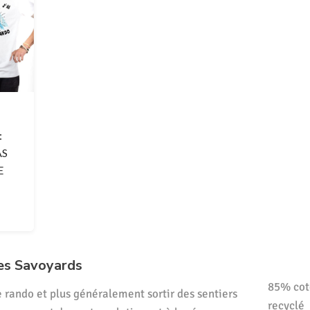
:
AS
E
es Savoyards
85% cot
 rando et plus généralement sortir des sentiers
recyclé