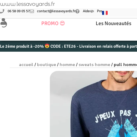
www.lessavoyards.fr
06 58 09 05 57
contact@lessavoyards.fr
Aide
Pro
PROMO 😍
Les Nouveautés
Le 2ème produit à -20%
CODE : ETE26 - Livraison en relais offerte à par
accueil
/
boutique
/
homme
/
sweats homme
/ pull homme 