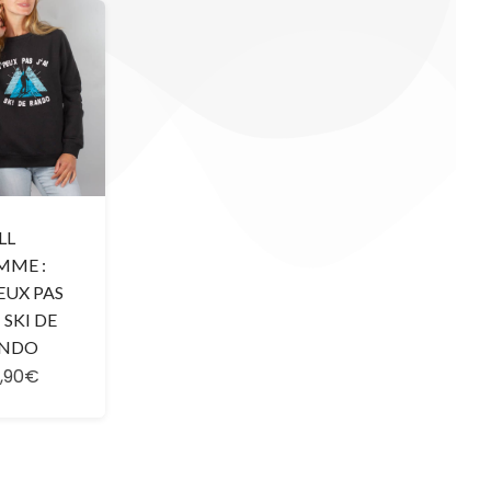
LL
MME :
PEUX PAS
I SKI DE
NDO
,90€