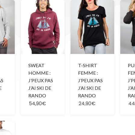
SWEAT
T-SHIRT
PU
HOMME :
FEMME :
FE
AS
J’PEUX PAS
J’PEUX PAS
J’
E
J’AI SKI DE
J’AI SKI DE
J’A
RANDO
RANDO
RA
54,90€
24,90€
44