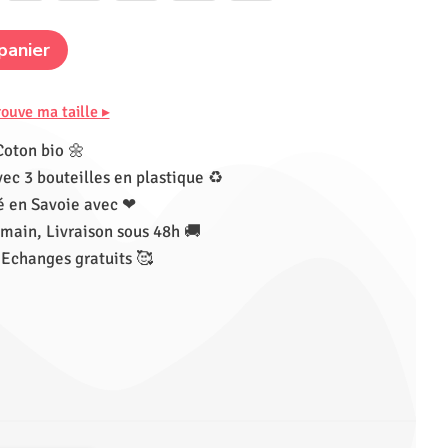
panier
rouve ma taille ▸
Coton bio 🌼
vec 3 bouteilles en plastique ♻
 en Savoie avec ❤
main, Livraison sous 48h 🚚
 Echanges gratuits 🥰