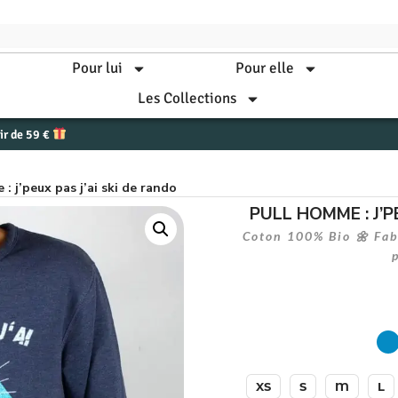
Pour lui
Pour elle
Les Collections
tir de 59 €
: j’peux pas j’ai ski de rando
PULL HOMME : J’P
Coton 100% Bio 🌼 Fabr
XS
S
M
L