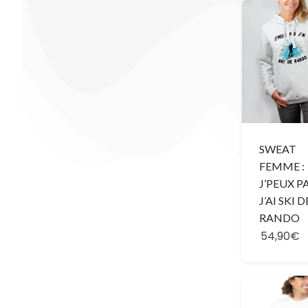
SWEAT
FEMME :
J’PEUX P
J’AI SKI D
RANDO
54,90€