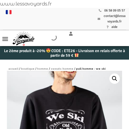
www.lessavoyards.fr
06 58 09 05 57
contact@lessa
voyards.fr
aide
Le 2ème produit à -20%
CODE : ETE26 - Livraison en relais offerte à
partir de 59 €
accueil
/
boutique
/
homme
/
sweats homme
/ pull homme : we ski