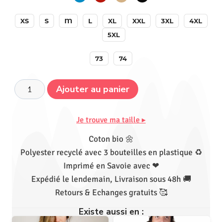
XS
S
M
L
XL
XXL
3XL
4XL
5XL
73
74
Ajouter au panier
Je trouve ma taille ▸
Coton bio 🌼
Polyester recyclé avec 3 bouteilles en plastique ♻
Imprimé en Savoie avec ❤
Expédié le lendemain, Livraison sous 48h 🚚
Retours & Echanges gratuits 🥰
Existe aussi en :