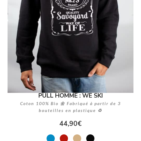
PULL HOMME : WE SKI
Coton 100% Bio 🌼 Fabriqué à partir de 3
bouteilles en plastique ♻
44,90
€